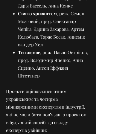
Дар'я Бассель, Анна Кенке
Свято хризантем
, реж. Семен
Мозговий, прод. Олександр
Чепіга, Дарина Захарова, Артем
Колюбаєв, Тарас Босак, Аннемік
ван дер Хел
Ти космос
, реж. Павло Остріков,
прод. Володимир Яценко, Анна
Яценко, Антон Іффланд
Штеттнер
Проекти оцінювались одним
українським та чотирма
міжнародними експертами індустрії,
які не мали бути пов’язані з проєктом
в будь-який спосіб. До складу
експертів увійшли: