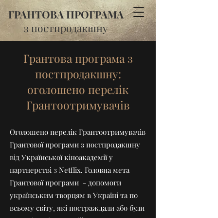
ГРАНТОВА ПРОГРАМА
з постпродакшну
Грантова програма з
постпродакшну:
оголошено перелік
Грантоотримувачів
Оголошено перелік Грантоотримувачів
Грантової програми з постпродакшну
від Української кіноакадемії у
партнерстві з Netflix. Головна мета
Грантової програми - допомоги
українським творцям в Україні та по
всьому світу, які постраждали або були