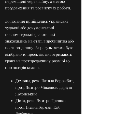
переміщені через війну, з метою
продовження та розвит
ку їх роботи.
До подання приймались українські
художні або документальні
повнометражні фільми, які
знаходились на етапі виробництва або
постпродакшну. За результатами було
відібрано 10 проєктів, які отримають
грант на постпродакшн у розмірі 10
000 доларів кожен.
Демони
, реж. Наталя Ворожбит,
прод. Дмитро Мінзянов, Даріуш
Яблонський
Дівія
, реж. Дмитро Грешко,
прод. Поліна Герман, Гліб
Лук'янець