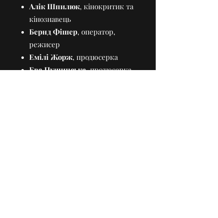
Алік Шпилюк
, кінокритик та
кінознавець
Бернд Фішер
, оператор,
режисер
Емілі Жорж
, продюсерка
Ева Пущинська
, продюсерка
Нільс Бекамп
, режисер,
шоураннер і виконавчий
продюсер документальних
фільмів та документальних
серіалів
Н
агадаємо, повні правила та регламент
можна знайти за
посиланням
.
Ініціативи для підтримки української
кіно- та телеіндустрії