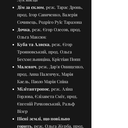
Дім за склом
, реж. Тарас Дронь,
прод. Ігор Савиченко, Валерія
Сочивець, Родріго Руїс Таразона
Дочка
, реж. Єгор Олесов, прод.
Ольга Максюк
Куба та Аляска
, реж. Єгор
Трояновський, прод. Ольга
Бесхмельниціна, Крістіан Попп
Малевич
, реж. Дар'я Онищенко,
прод. Анна Паленчук, Марія
Каель, Паоло Марія Спіна
Мілітантропос
, реж. Аліна
Горлова, Єлізавета Сміт, прод.
Євгеній Рачковський, Ральф
Візер
Пісні землі, що повільно
горить
, реж. Ольга Журба, прод.