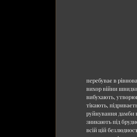
перебуває в рівнова
вихор війни швидко
вибухають, утворюю
тікають, підриваєть
руйнування дамби в
зникають під брудн
всій цій безлюдност