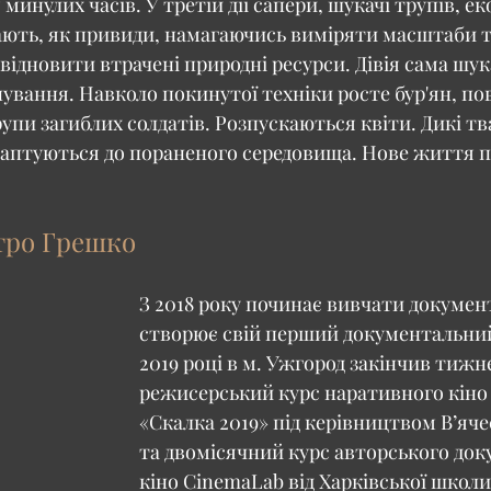
минулих часів. У третій дії сапери, шукачі трупів, ек
ють, як привиди, намагаючись виміряти масштаби тр
відновити втрачені природні ресурси. Дівія сама шук
нування. Навколо покинутої техніки росте бур'ян, по
рупи загиблих солдатів. Розпускаються квіти. Дикі т
даптуються до пораненого середовища. Нове життя п
тро Грешко
З 2018 року починає вивчати документ
створює свій перший документальний
2019 році в м. Ужгород закінчив тижн
режисерський курс наративного кіно 
«Скалка 2019» під керівництвом В’яче
та двомісячний курс авторського док
кіно CinemaLab від Харківської школи