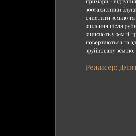
примари - відлуння 
зоозахисники блука
очистити землю та 
зцілення після руй
зникають у землі т
повертаються та а
зруйновану землю.
Режисер: Дми