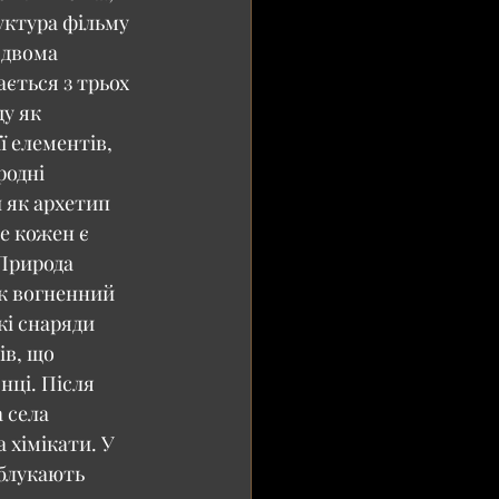
уктура фільму 
 двома 
ється з трьох 
у як 
ї елементів, 
одні 
 як архетип 
е кожен є 
Природа 
як вогненний 
і снаряди 
ів, що 
нці. Після 
 села 
 хімікати. У 
 блукають 