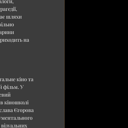
ологи, 
агедії, 
ає шляхи 
вільно 
варини 
риходить на 
альне кіно та 
 фільм. У 
евий 
в кіношколі 
слава Єгорова 
ументального 
 візуальних 