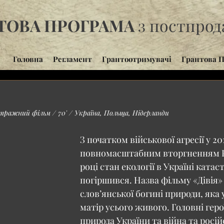
ТОВА ПРОГРАМА
з постпро
Головна
Регламент
Грантоотримувачі
Грантова П
ражний фільм / 70' / Україна, Польща, Нідерланди
З початком військової агресії у 201
повномасштабним вторгненням Ро
році стан екології в Україні катас
погіршився. Назва фільму «Дівія» 
слов’янської богині природи, яка
матір усього живого. Головні геро
природа України та війна та російс