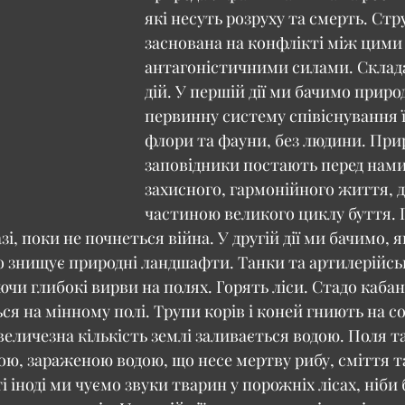
які несуть розруху та смерть. Стр
заснована на конфлікті між цими
антагоністичними силами. Склада
дій. У першій дії ми бачимо природ
первинну систему співіснування ї
флори та фауни, без людини. Прир
заповідники постають перед нами
захисного, гармонійного життя, д
частиною великого циклу буття. 
зі, поки не почнеться війна. У другій дії ми бачимо, 
 знищує природні ландшафти. Танки та артилерійськ
чи глибокі вирви на полях. Горять ліси. Стадо кабан
ся на мінному полі. Трупи корів і коней гниють на со
еличезна кількість землі заливається водою. Поля та
ою, зараженою водою, що несе мертву рибу, сміття та
і іноді ми чуємо звуки тварин у порожніх лісах, ніби