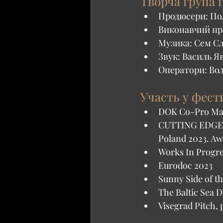
Творча група 
Продюсери: Пол
Виконавчий пр
Музика: Сем С
Звук: Василь 
Оператори: Во
Участь у фест
DOK Co-Pro Mar
CUTTING EDGE P
Poland 2023. Aw
Works In Progre
Eurodoc 2023
Sunny Side of t
The Baltic Sea 
Visegrad Pitch, 