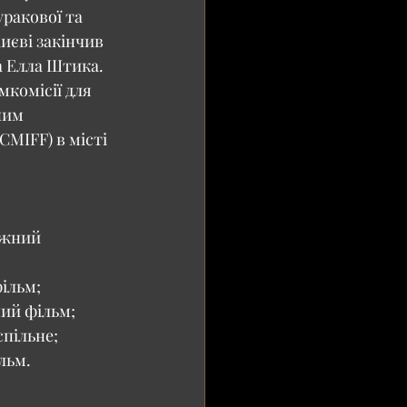
ракової та 
иєві закінчив 
а Елла Штика. 
мкомісії для 
ним 
MIFF) в місті 
ажний 
ільм; 
ий фільм; 
пільне; 
льм.