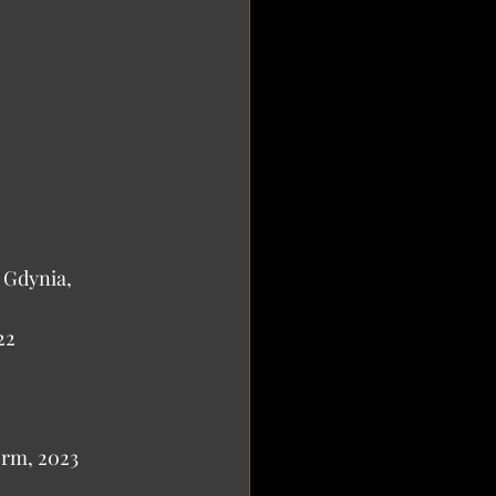
Gdynia, 
22
orm, 2023