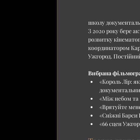
школу документальн
З 2020 року бере ак
розвитку кінематог
координатором Карп
Ужгород. Постійний
Вибрана фільмогр
«Король Лір: я
документальни
«Між небом та 
«Врятуйте мене
«Сніжні Барси 
«66 сцен Ужгор