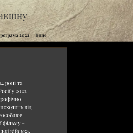
дакшну
рограма 2022
Інше
4 році та 
сії у 2022 
трофічно 
походить від 
 уособлює 
ї фільму – 
ькі війська, 