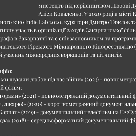
мистецтв під керівництвом Любові Ду
Аліси Коваленко. У 2020 році в місті К
ого кіно Indie Lab 2020, куратори Дмитро Тяжлов т
тивну участь в організації заходів Закарпатської філь
рафа в Закарпатті та є співзасновником та програм
атського Гірського Міжнародного Кінофестивалю (C
 учасник міжнародних воркшопів та пітчингів.
афія:
к ми шукали любов під час війни» (2023) - повнометр
й фільм; 
горами» (2021) - повнометражний документальний ф
, лікарю!» (2020) - короткометражний документальн
Карпат» (2019) - документальний телефільм на UA:Сус
ода» (2018) - середньоформатний документальний фі