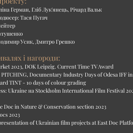
проєкту:
іна Герман, Гліб Лук'янець, Річард Вальк
одюсер: Тася Пугач
лейтер
Явтушенко
лодимир Усик, Дмитро Грешко
ивалях і нагороди:
ket 2023, DOK Leipzig. Current Time TV Award
ITCHING, Documentary Industry Days of Odesa IFF in 
ard TINT - 10 days of colour grading
ss: Ukraine на Stockholm International Film Festival 20
he Doc in Nature & Conservation section 2023
Docs 2023
presentation of Ukrainian film projects at East Doc Platf